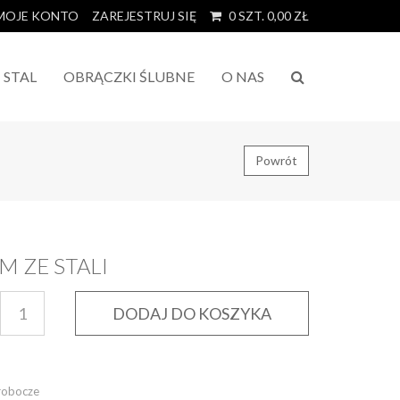
MOJE KONTO
ZAREJESTRUJ SIĘ
0
SZT.
0,00
ZŁ
STAL
OBRĄCZKI ŚLUBNE
O NAS
Powrót
M ZE STALI
DODAJ DO KOSZYKA
 robocze