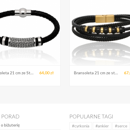
Bransoleta 21 cm ze Stali
64,00 zł
Bransoleta 21 cm ze stali
67,
K PORAD
POPULARNE TAGI
 o biżuterię
#cyrkonia
#ankier
#serce