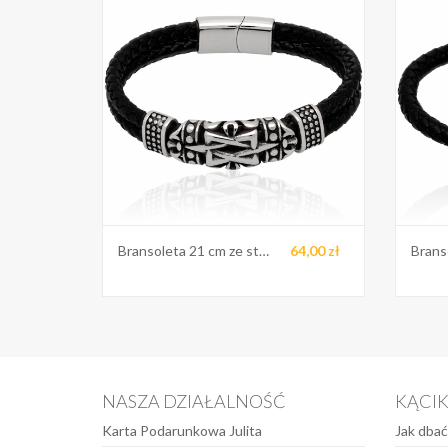
Bransoleta 21 cm ze stali
64,00 zł
NASZA DZIAŁALNOŚĆ
KĄCI
Karta Podarunkowa Julita
Jak dbać