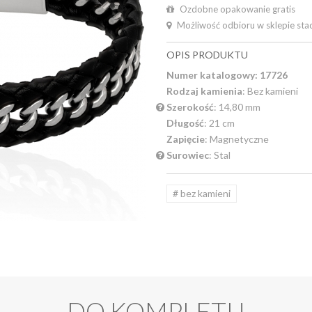
Ozdobne opakowanie gratis
Możliwość odbioru w sklepie sta
OPIS PRODUKTU
Numer katalogowy: 17726
Rodzaj kamienia
: Bez kamieni
Szerokość
: 14,80 mm
Długość
: 21 cm
Zapięcie
: Magnetyczne
Surowiec
: Stal
# bez kamieni
DO KOMPLETU