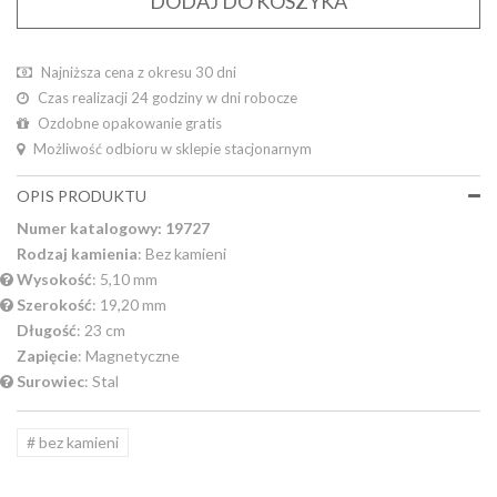
DODAJ DO KOSZYKA
Najniższa cena z okresu 30 dni
Czas realizacji 24 godziny w dni robocze
Ozdobne opakowanie gratis
Możliwość odbioru w sklepie stacjonarnym
OPIS PRODUKTU
Numer katalogowy: 19727
Rodzaj kamienia
: Bez kamieni
Wysokość
: 5,10 mm
Szerokość
: 19,20 mm
Długość
: 23 cm
Zapięcie
: Magnetyczne
Surowiec
: Stal
# bez kamieni