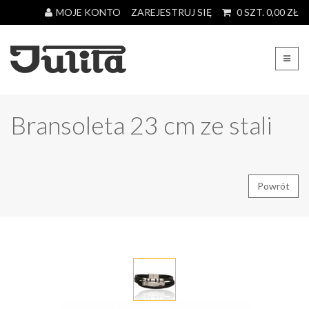
MOJE KONTO
ZAREJESTRUJ SIĘ
0
SZT.
0,00
ZŁ
Bransoleta 23 cm ze stali
Powrót