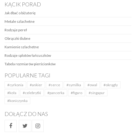
KĄCIK PORAD
Jak dbać o biżuterię
Metale szlachetne
Rodzaje pereł
Obrączki ślubne
Kamienie szlachetne
Rodzaje splotów łańcuszków
Tabela rozmiarów pierścionków
POPULARNE TAGI
#cyrkonia
#ankier
#serce
#symilka
#owal
#okrągły
#koła
#celebrytki
#pancerka
#figaro
#singapur
#koniczynka
DOŁĄCZ DO NAS