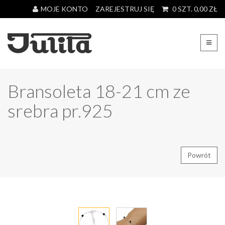
MOJE KONTO
ZAREJESTRUJ SIĘ
0
SZT.
0,00
ZŁ
Bransoleta 18-21 cm ze
srebra pr.925
Powrót