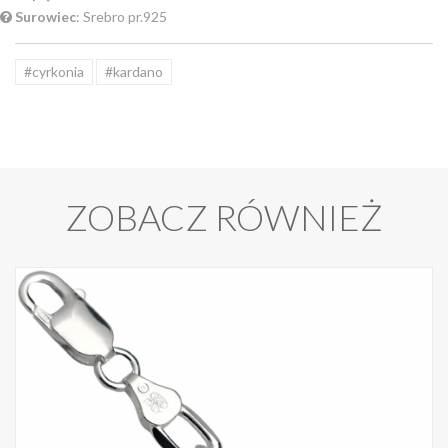
Surowiec
: Srebro pr.925
#cyrkonia
#kardano
ZOBACZ RÓWNIEŻ