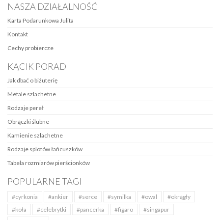
NASZA DZIAŁALNOŚĆ
Karta Podarunkowa Julita
Kontakt
Cechy probiercze
KĄCIK PORAD
Jak dbać o biżuterię
Metale szlachetne
Rodzaje pereł
Obrączki ślubne
Kamienie szlachetne
Rodzaje splotów łańcuszków
Tabela rozmiarów pierścionków
POPULARNE TAGI
#cyrkonia
#ankier
#serce
#symilka
#owal
#okrągły
#koła
#celebrytki
#pancerka
#figaro
#singapur