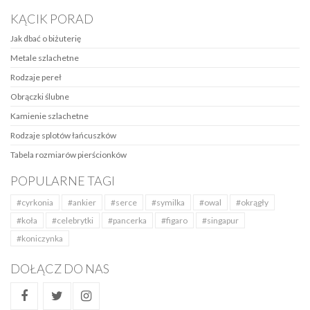
KĄCIK PORAD
Jak dbać o biżuterię
Metale szlachetne
Rodzaje pereł
Obrączki ślubne
Kamienie szlachetne
Rodzaje splotów łańcuszków
Tabela rozmiarów pierścionków
POPULARNE TAGI
#cyrkonia
#ankier
#serce
#symilka
#owal
#okrągły
#koła
#celebrytki
#pancerka
#figaro
#singapur
#koniczynka
DOŁĄCZ DO NAS