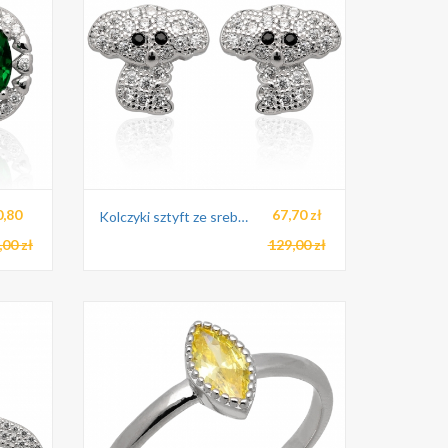
0,80
67,70 zł
Kolczyki sztyft ze srebra pr.925
,00 zł
129,00 zł