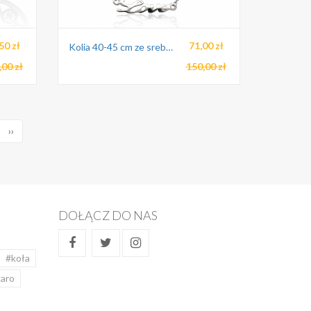
50 zł
71,00 zł
Kolia 40-45 cm ze srebra pr.925
,00 zł
150,00 zł
››
DOŁĄCZ DO NAS
#koła
garo