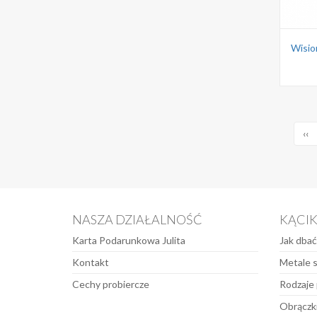
Wisior
‹‹
NASZA DZIAŁALNOŚĆ
KĄCI
Karta Podarunkowa Julita
Jak dbać
Kontakt
Metale 
Cechy probiercze
Rodzaje 
Obrączki