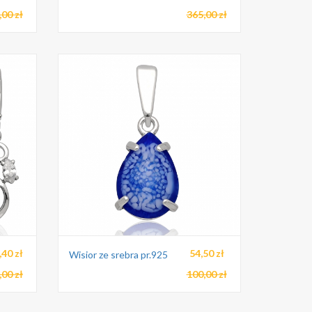
,00 zł
365,00 zł
,40 zł
54,50 zł
Wisior ze srebra pr.925
,00 zł
100,00 zł