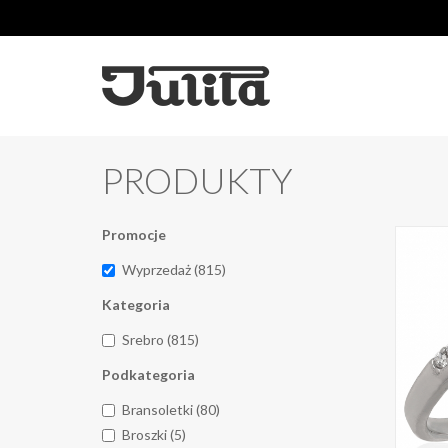
PRODUKTY
Promocje
Wyprzedaż (815)
Kategoria
Srebro (815)
Podkategoria
Bransoletki (80)
Broszki (5)