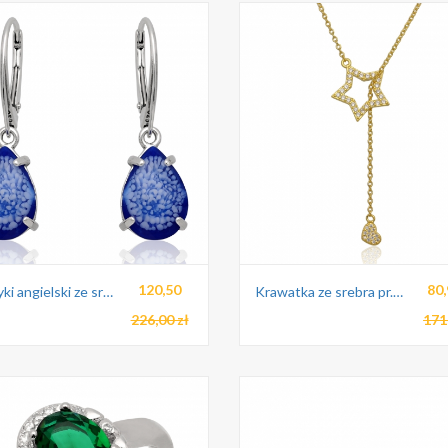
120,50
80,
Kolczyki angielski ze srebra pr.925
Krawatka ze srebra pr.925
226,00 zł
171