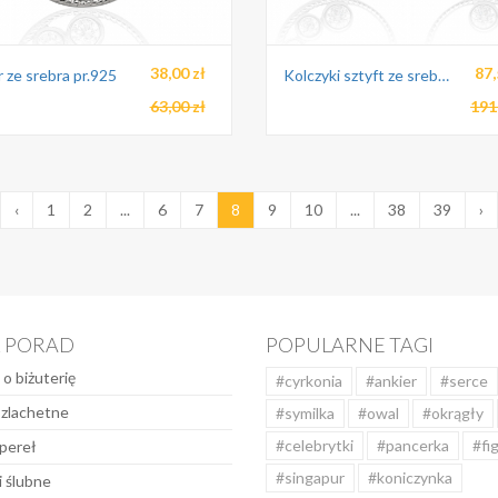
38,00 zł
87,
 ze srebra pr.925
Kolczyki sztyft ze srebra pr.925
63,00 zł
191
‹
1
2
...
6
7
8
9
10
...
38
39
›
K PORAD
POPULARNE TAGI
 o biżuterię
#cyrkonia
#ankier
#serce
szlachetne
#symilka
#owal
#okrągły
#celebrytki
#pancerka
#fi
pereł
#singapur
#koniczynka
 ślubne