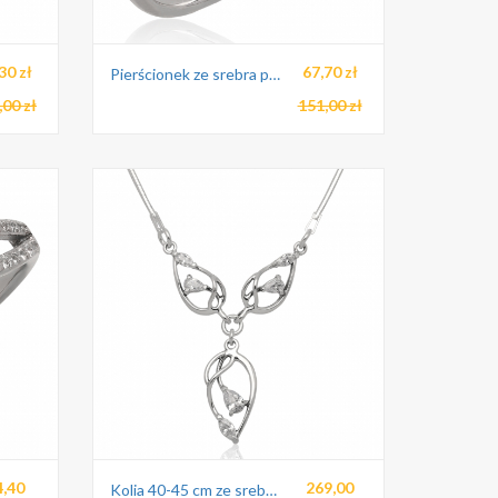
30 zł
67,70 zł
Pierścionek ze srebra pr.925
,00 zł
151,00 zł
4,40
269,00
Kolia 40-45 cm ze srebra pr.925