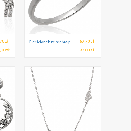
70 zł
67,70 zł
Pierścionek ze srebra pr.925
,00 zł
93,00 zł