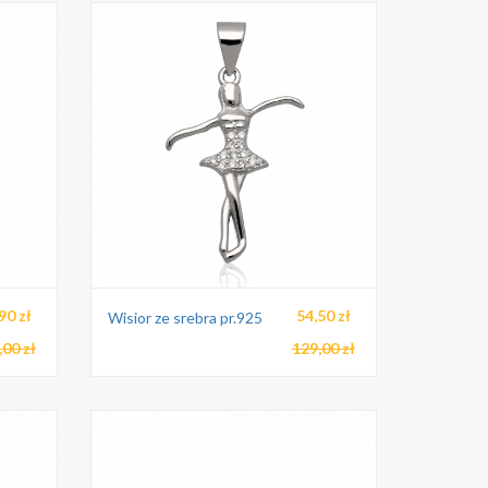
90 zł
54,50 zł
Wisior ze srebra pr.925
,00 zł
129,00 zł