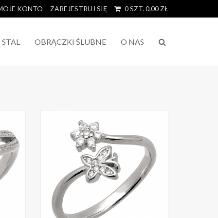
MOJE KONTO
ZAREJESTRUJ SIĘ
0
SZT.
0,00
ZŁ
STAL
OBRĄCZKI ŚLUBNE
O NAS