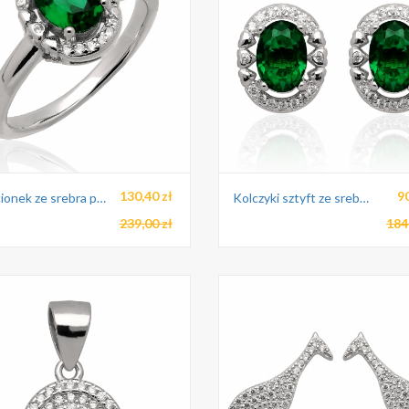
130,40 zł
9
Pierścionek ze srebra pr.925
Kolczyki sztyft ze srebra pr.925
239,00 zł
184