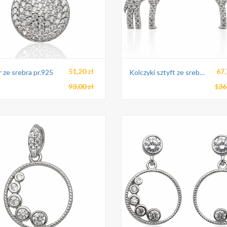
51,20 zł
67,
 ze srebra pr.925
Kolczyki sztyft ze srebra pr.925
93,00 zł
136