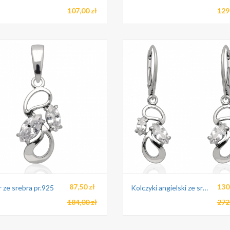
107,00 zł
129
87,50 zł
130
 ze srebra pr.925
Kolczyki angielski ze srebra pr.925
184,00 zł
272